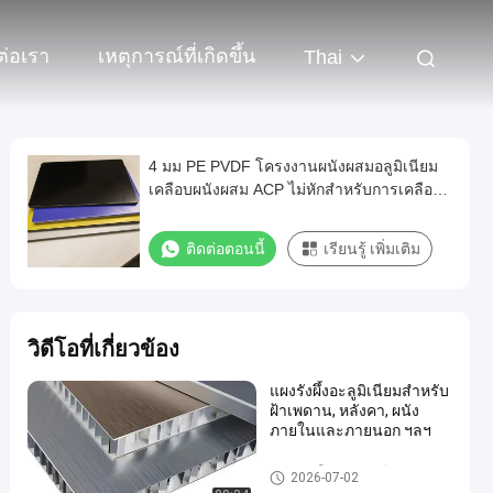
ต่อเรา
เหตุการณ์ที่เกิดขึ้น
Thai
4 มม PE PVDF โครงงานผนังผสมอลูมิเนียม
เคลือบผนังผสม ACP ไม่หักสําหรับการเคลือบ
อาคาร
ติดต่อตอนนี้
เรียนรู้ เพิ่มเติม
วิดีโอที่เกี่ยวข้อง
แผงรังผึ้งอะลูมิเนียมสำหรับ
ฝ้าเพดาน, หลังคา, ผนัง
ภายในและภายนอก ฯลฯ
แผงคอมโพสิตอลูมิเนียม PE
2026-07-02