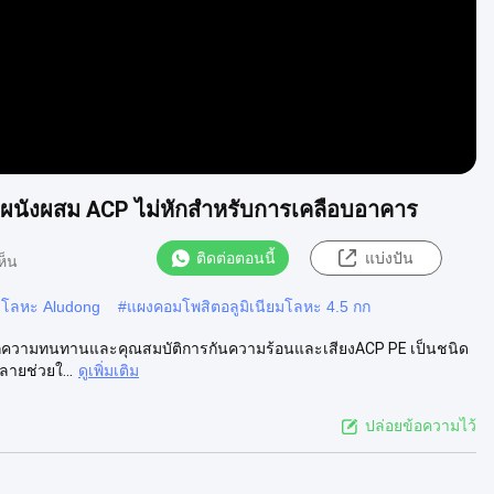
ผนังผสม ACP ไม่หักสําหรับการเคลือบอาคาร
ติดต่อตอนนี้
แบ่งปัน
ห็น
มโลหะ Aludong
#
แผงคอมโพสิตอลูมิเนียมโลหะ 4.5 ​​กก
องจากความทนทานและคุณสมบัติการกันความร้อนและเสียงACP PE เป็นชนิด
ลายช่วยใ...
ดูเพิ่มเติม
ปล่อยข้อความไว้