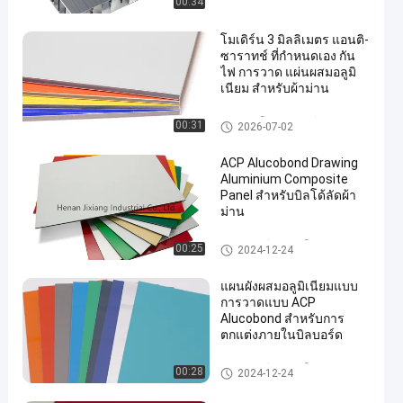
00:34
โมเดิร์น 3 มิลลิเมตร แอนติ-
ซาราทช์ ที่กําหนดเอง กัน
ไฟ การวาด แผ่นผสมอลูมิ
เนียม สําหรับผ้าม่าน
แผงคอมโพสิตอลูมิเนียม PVDF
00:31
2026-07-02
ACP Alucobond Drawing
Aluminium Composite
Panel สําหรับบิลโด้ลัดผ้า
ม่าน
แผงอลูมิเนียมคอมโพสิต
00:25
2024-12-24
แผนผังผสมอลูมิเนียมแบบ
การวาดแบบ ACP
Alucobond สําหรับการ
ตกแต่งภายในบิลบอร์ด
แผงอลูมิเนียมคอมโพสิต
00:28
2024-12-24