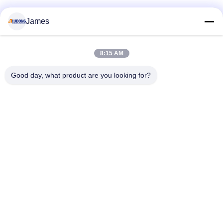
โรงงาน
James
การ
8:15 AM
loading...
ควบคุม
Good day, what product are you looking for?
หมวดหมู่ยอดนิยม
คุณภาพ
ทั้งหมด
แผงคอมโพสิตอลูมิเนียม PE
แผงคอมโพสิตอลูมิเนียม PVDF
ติดต่อ
เรา
แผงคอมโพสิตอลูมิเนียมไม้
แผงหินอ่อนอลูมิเนียมคอมโพสิต
แผงกระจกอลูมิเนียมคอมโพสิต
แผงคอมโพสิตอลูมิเนียมขัดเงา
ข่าว
แผงคอมโพสิตอลูมิเนียมทนไฟ
แผงคอมโพสิตอลูมิเนียมพิมพ์ UV