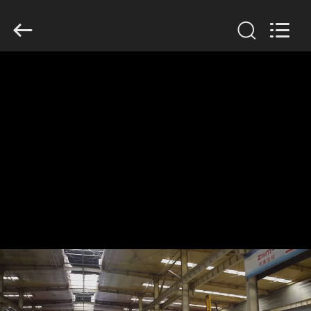
Copyright
©
2020
-
2026
Henan
Jixiang
Industrial
Co.,
บ้าน
Ltd.
All
Rights
Reserved.
สินค้า
เกี่ยว
กับ
เรา
ทัวร์