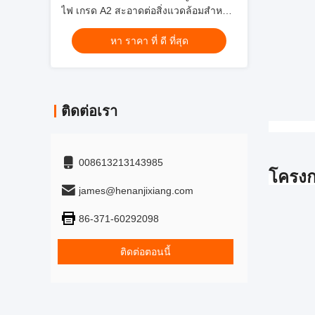
ไฟ เกรด A2 สะอาดต่อสิ่งแวดล้อมสําหรับ
ตกแต่งรถไฟใต้ดิน
หา ราคา ที่ ดี ที่สุด
ติดต่อเรา
008613213143985
โครงก
james@henanjixiang.com
86-371-60292098
ติดต่อตอนนี้