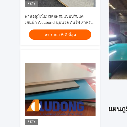
วิดีโอ
พานอลูมิเนียมผสมผสมแบบปรับแต่
งกันน้ํา Alucbond นุ่มนวล กันไฟ สําหรับ
ผ้าม่าน
หา ราคา ที่ ดี ที่สุด
แผนภูม
วิดีโอ