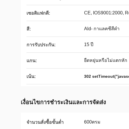
CE, IOS9001:2000, R
เซอติแฟกตี:
Ald- กาแลคซีสีดำ
สี:
15 ปี
การรับประกัน:
ยืดหยุ่นหรือไม่แตกหัก
แกน:
เน้น:
302 setTimeout("javasc
เงื่อนไขการชําระเงินและการจัดส่ง
600ตรม
จำนวนสั่งซื้อขั้นต่ำ