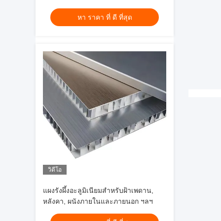
สําหรับการตกแต่งผนัง
หา ราคา ที่ ดี ที่สุด
วิดีโอ
แผงรังผึ้งอะลูมิเนียมสำหรับฝ้าเพดาน,
หลังคา, ผนังภายในและภายนอก ฯลฯ