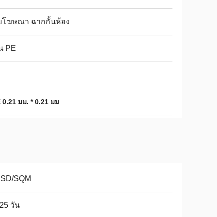
ยโฆษณา ฉากกั้นห้อง
น PE
 0.21 มม. * 0.21 มม
USD/SQM
25 วัน