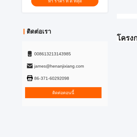
หา ราคา ที่ ดี ที่สุด
ติดต่อเรา
โครงก
008613213143985
james@henanjixiang.com
86-371-60292098
ติดต่อตอนนี้