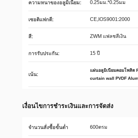
0.25มม.*0.25มม
ความหนาของอลูมิเนียม:
CE,IOS9001:2000
เซอติแฟกตี:
ZWM แฟลชสีเงิน
สี:
15 ปี
การรับประกัน:
แผ่นอลูมิเนียมคอมโพสิต 
เน้น:
curtain wall PVDF Alu
เงื่อนไขการชําระเงินและการจัดส่ง
600ตรม
จำนวนสั่งซื้อขั้นต่ำ