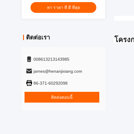
ม่าน
หา ราคา ที่ ดี ที่สุด
ติดต่อเรา
โครงก
008613213143985
james@henanjixiang.com
86-371-60292098
ติดต่อตอนนี้