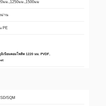
20มม.,1250มม.,1500มม
งม่าน
น PE
,
ลูมิเนียมคอมโพสิต 1220 มม. PVDF
et
USD/SQM