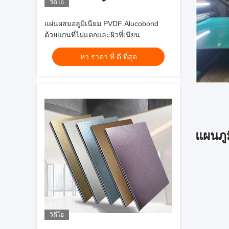
วิดีโอ
แผ่นผสมอลูมิเนียม PVDF Alucobond
ด้วยแกนที่ไม่แตกและผิวที่เนียน
หา ราคา ที่ ดี ที่สุด
แผนภูม
วิดีโอ