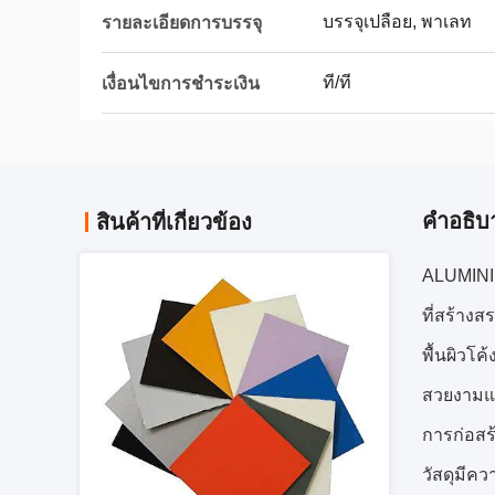
บรรจุเปลือย, พาเลท
รายละเอียดการบรรจุ
ที/ที
เงื่อนไขการชำระเงิน
คําอธิบ
สินค้าที่เกี่ยวข้อง
ALUMINIU
ที่สร้างส
พื้นผิวโ
สวยงามแ
การก่อสร
วัสดุมีคว