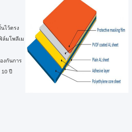
้นไว้ตรง
ิล์มโพลีเม
้องกันการ
 10 ปี