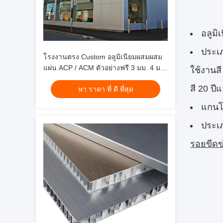
อลูมิ
ประเ
โรงงานตรง Custom อลูมิเนียมผสมผสม
แผ่น ACP / ACM ตัวอย่างฟรี 3 มม. 4 มม.
ใช้งานสี 
สําหรับการตกแต่งผนัง
สี 20 ปีแ
หา ราคา ที่ ดี ที่สุด
แกนโพ
ประเภ
รอยขีดข