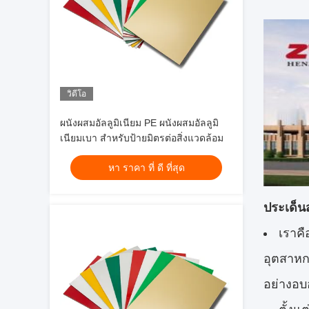
วิดีโอ
ผนังผสมอัลลูมิเนียม PE ผนังผสมอัลลูมิ
เนียมเบา สําหรับป้ายมิตรต่อสิ่งแวดล้อม
หา ราคา ที่ ดี ที่สุด
ประเด็น
เราคื
อุตสาหกร
อย่างอบอ