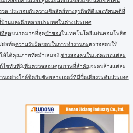
มเคลือบสี แผงอะลูมิเนียมที่เป็นของแข็ง และซิลิโคน
ด ประกอบกับความซื่อสัตย์ทางธุรกิจที่ดีและทัศนคติที่
ที่บ้านและอีกหลายประเทศในต่างประเทศ
ที่สุด
ขนาดมากที่สุด
ช่ำชอง
ในเทคโนโลยีแผ่นคอมโพสิต
่ย่อท้อ
ความรับผิดชอบในการทำงานกะ
ตรวจสอบให้
อให้ได้คุณภาพที่สม่ำเสมอ2.
ช่างสองคนในแต่ละกะแต่ละ
้ไขทันที
3.
ทีมตรวจสอบคุณภาพที่สำคัญ
จะลบล้างแต่ละ
านอย่างใกล้ชิดกับซัพพลายเออร์ที่มีชื่อเสียงระดับประเทศ