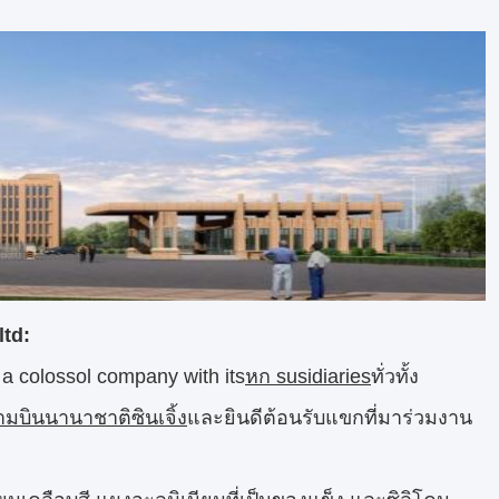
ltd:
, a colossol company with its
หก susidiaries
ทั่วทั้ง
มบินนานาชาติซินเจิ้ง
และยินดีต้อนรับแขกที่มาร่วมงาน