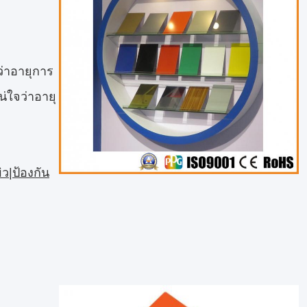
ว่าอายุการ
่ใจว่าอายุ
ิว|ป้องกัน