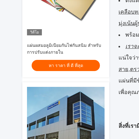
ตั้งแ
เคลือบห
มุ่งเน้นผ
วิดีโอ
พร้อม
แผ่นผสมอลูมิเนียมกันไฟกันสนิม สําหรับ
เราจะ
การปรับแต่งภายใน
แน่ใจว่า
หา ราคา ที่ ดี ที่สุด
สาย
,
ตรว
แผ่นที่ม
เพื่อคุณ
​สิ่งที่