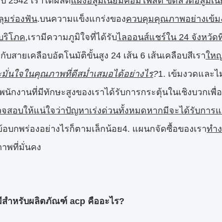
ต่ปี 2542 เราได้ผลิต
แผงอลูมิเนียมคอมโพสิต ขดลวดอลูมิเนีย
ลุมร่องฟัน
.บนความแข็งแกร่งของ
ควบคุมคุณภาพอย่างเข้มงว
ู้บริโภค
,เรามีความภูมิใจที่ได้รับ
ไลออนส์แชร์ใน 24 จังหวัด
กับสายเคลือบอัตโนมัติขั้นสูง 24 เส้น 6 เส้นเคลือบสีเรา
ใหญ่
มั่นใจในคุณภาพที่ดีสม่ำเสมอได้อย่างไร
?
1. เข้มงวดและไม
พนักงานที่มีทักษะสูงของเราได้รับการกระตุ้นในเชิงบวกเพื่
จสอบให้แน่ใจว่าปัญหาเร่งด่วนทั้งหมดหากมีจะได้รับการแก
ีข้อบกพร่องอย่างไรก็ตามเล็กน้อย4. แผนกจัดซื้อของเรา
ทำง
ภาพที่มั่นคง
เรามีสำหรับผลิตภัณฑ์ acp คืออะไร?