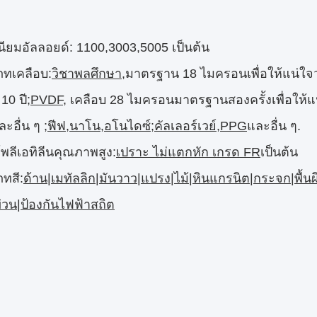
เนียมอัลลอยด์: 1100,3003,5005 เป็นต้น
ภทเคลือบ:
วิชาพลศึกษา
,มาตรฐาน 18 ไมครอนเพื่อให้แน่ใจ
10 ปี;
PVDF
, เคลือบ 28 ไมครอนมาตรฐานสองครั้งเพื่อให้แน
ละอื่น ๆ ;
ฟีฟ,นาโน,อโนไดซ์
;
คัลเลอร์เวย์,PPG
และอื่น ๆ.
ลีเอทิลีนคุณภาพสูง:
เปราะ ไม่แตกหัก เกรด FR
เป็นต้น
ทสี:
ด้าน|เมทัลลิก|มันวาว|แปรง|ไม้|หินแกรนิต|กระจก|พื้นผ
่วน|ป้องกันไฟฟ้าสถิต